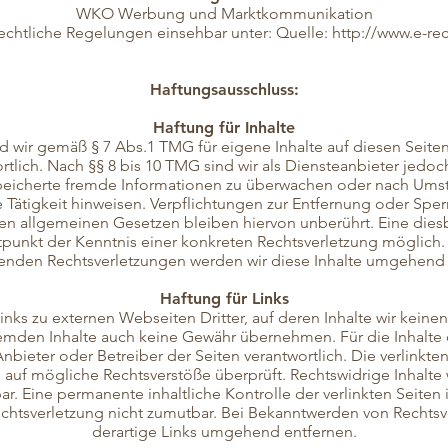
WKO Werbung und Marktkommunikation
echtliche Regelungen einsehbar unter: Quelle:
http://www.e-re
Haftungsausschluss:
Haftung für Inhalte
nd wir gemäß § 7 Abs.1 TMG für eigene Inhalte auf diesen Seit
tlich. Nach §§ 8 bis 10 TMG sind wir als Diensteanbieter jedoch 
peicherte fremde Informationen zu überwachen oder nach Umst
e Tätigkeit hinweisen. Verpflichtungen zur Entfernung oder Sp
en allgemeinen Gesetzen bleiben hiervon unberührt. Eine diesb
tpunkt der Kenntnis einer konkreten Rechtsverletzung möglich
enden Rechtsverletzungen werden wir diese Inhalte umgehend 
Haftung für Links
nks zu externen Webseiten Dritter, auf deren Inhalte wir keine
remden Inhalte auch keine Gewähr übernehmen. Für die Inhalte de
 Anbieter oder Betreiber der Seiten verantwortlich. Die verlinkt
g auf mögliche Rechtsverstöße überprüft. Rechtswidrige Inhalte
ar. Eine permanente inhaltliche Kontrolle der verlinkten Seiten
chtsverletzung nicht zumutbar. Bei Bekanntwerden von Rechts
derartige Links umgehend entfernen.